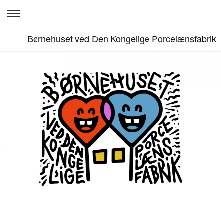
Børnehuset ved Den Kongelige Porcelænsfabrik
Hvem er vi?
Høj kvalitet
Livet på stuerne
Madmors sunde kost
Personale
Ved interesse
Log ind