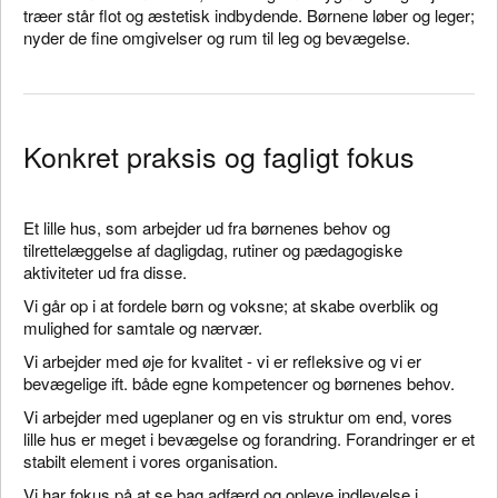
træer står flot og æstetisk indbydende. Børnene løber og leger;
nyder de fine omgivelser og rum til leg og bevægelse.
Konkret praksis og fagligt fokus
Et lille hus, som arbejder ud fra børnenes behov og
tilrettelæggelse af dagligdag, rutiner og pædagogiske
aktiviteter ud fra disse.
Vi går op i at fordele børn og voksne; at skabe overblik og
mulighed for samtale og nærvær.
Vi arbejder med øje for kvalitet - vi er refleksive og vi er
bevægelige ift. både egne kompetencer og børnenes behov.
Vi arbejder med ugeplaner og en vis struktur om end, vores
lille hus er meget i bevægelse og forandring. Forandringer er et
stabilt element i vores organisation.
Vi har fokus på at se bag adfærd og opleve indlevelse i