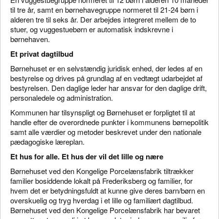
til tre år, samt en børnehavegruppe normeret til 21-24 børn i
alderen tre til seks år. Der arbejdes integreret mellem de to
stuer, og vuggestuebørn er automatisk indskrevne i
børnehaven.
Et privat dagtilbud
Børnehuset er en selvstændig juridisk enhed, der ledes af en
bestyrelse og drives på grundlag af en vedtægt udarbejdet af
bestyrelsen. Den daglige leder har ansvar for den daglige drift,
personaledele og administration.
Kommunen har tilsynspligt og Børnehuset er forpligtet til at
handle efter de overordnede punkter i kommunens børnepolitik
samt alle værdier og metoder beskrevet under den nationale
pædagogiske læreplan.
Et hus for alle. Et hus der vil det lille og nære
Børnehuset ved den Kongelige Porcelænsfabrik tiltrækker
familier bosiddende lokalt på Frederiksberg og familier, for
hvem det er betydningsfuldt at kunne give deres barn/børn en
overskuelig og tryg hverdag i et lille og familiært dagtilbud.
Børnehuset ved den Kongelige Porcelænsfabrik har bevaret