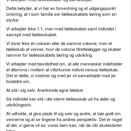
Dette betyder, at vi har en forventning og et udgangspunkt
omkring, at I som familie ser fællesskabets læring som en
styrke:
Vi arbejder ikke 1:1, men med fælleskabet samt individet i
samspil med fællesskabet.
Vi lover ikke én voksen eller de samme voksne, men et
fælleskab af venner, hvor de voksne tilrettelægger og skaber
rammer for fællesskabets læring og udvikling.
Vi arbejder med bevidsthed om, at alle mennesker indeholder
et dilemma i mellem at ville/kunne individ versus fælleskab.
Det er dette, vi mestrer og med jer vil samarbejde med jer
forældre om.
At stå i sig selv. Anerkende egne følelser.
Så individet kan stå i det større fællesskab ud fra alder og
udviklingstrin.
At udholde, at give plads til sig selv og andre, at tale godt om
vennerne og at se tingene fra andres perspektiv. Det er noget
af det, vi gerne vil se, vores børn kan, når de når skolestarter-
tiden.