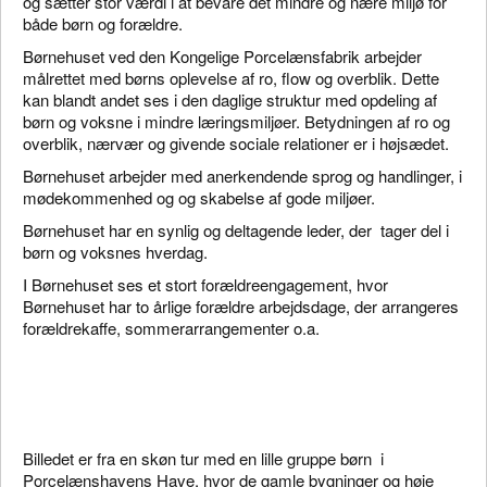
og sætter stor værdi i at bevare det mindre og nære miljø for
både børn og forældre.
Børnehuset ved den Kongelige Porcelænsfabrik arbejder
målrettet med børns oplevelse af ro, flow og overblik. Dette
kan blandt andet ses i den daglige struktur med opdeling af
børn og voksne i mindre læringsmiljøer. Betydningen af ro og
overblik, nærvær og givende sociale relationer er i højsædet.
Børnehuset arbejder med anerkendende sprog og handlinger, i
mødekommenhed og og skabelse af gode miljøer.
Børnehuset har en synlig og deltagende leder, der tager del i
børn og voksnes hverdag.
I Børnehuset ses et stort forældreengagement, hvor
Børnehuset har to årlige forældre arbejdsdage, der arrangeres
forældrekaffe, sommerarrangementer o.a.
Billedet er fra en skøn tur med en lille gruppe børn i
Porcelænshavens Have, hvor de gamle bygninger og høje